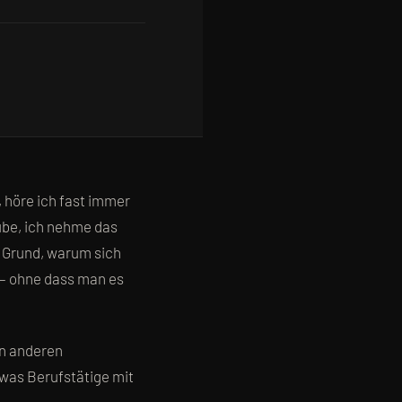
 höre ich fast immer
aube, ich nehme das
r Grund, warum sich
– ohne dass man es
en anderen
 was Berufstätige mit