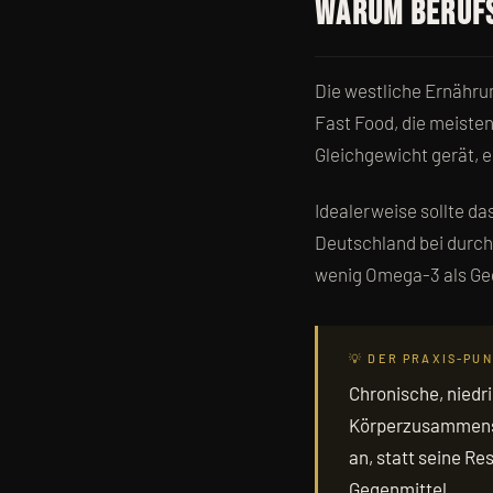
Warum Berufs
Die westliche Ernähru
Fast Food, die meiste
Gleichgewicht gerät, 
Idealerweise sollte d
Deutschland bei durch
wenig Omega-3 als Ge
💡 DER PRAXIS-PU
Chronische, niedr
Körperzusammenset
an, statt seine R
Gegenmittel.