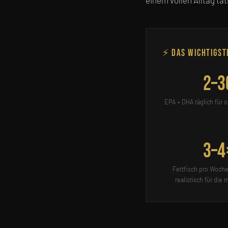
einem vollen Alltag ta
⚡ Das Wichtigst
2–3
EPA + DHA täglich für 
3–4
Fettfisch pro Woche
realistisch für die 