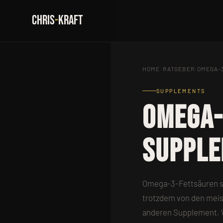
CHRIS
-
KRAFT
HOME
/
RATGEBER
/
OMEGA-
SUPPLEMENTS
OMEGA-
Supple
Omega-3-Fettsäuren st
trotzdem von den meiste
anderen Supplement. W