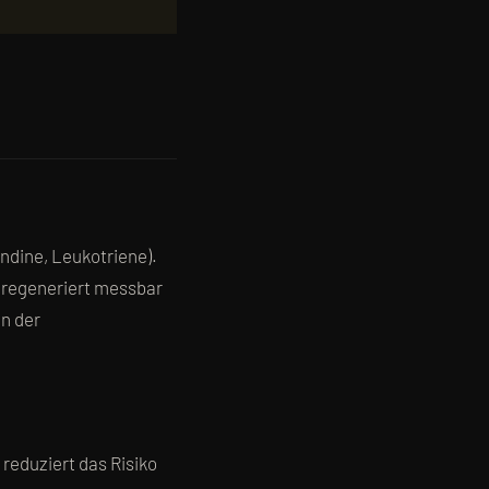
dine, Leukotriene).
 regeneriert messbar
in der
reduziert das Risiko