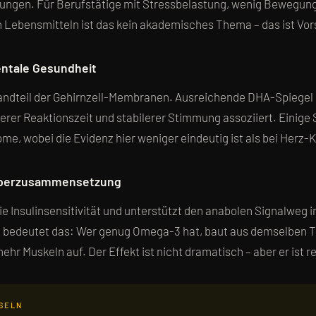
ungen. Für Berufstätige mit Stressbelastung, wenig Bewegun
n Lebensmitteln ist das kein akademisches Thema – das ist Vor
entale Gesundheit
andteil der Gehirnzell-Membranen. Ausreichende DHA-Spiegel 
erer Reaktionszeit und stabilerer Stimmung assoziiert. Einige 
e, wobei die Evidenz hier weniger eindeutig ist als bei Herz-
rperzusammensetzung
e Insulinsensitivität und unterstützt den anabolen Signalweg
ch bedeutet das: Wer genug Omega-3 hat, baut aus demselben T
r Muskeln auf. Der Effekt ist nicht dramatisch – aber er ist re
SELN