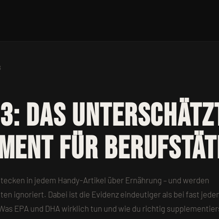
3
3: Das unterschätz
ment für Berufstät
ecken in jedem Handy-Artikel über Ernährung – und werden
n ignoriert. Dabei ist die Evidenz eindeutiger als bei fast jed
as EPA und DHA wirklich tun und wie du richtig supplementier