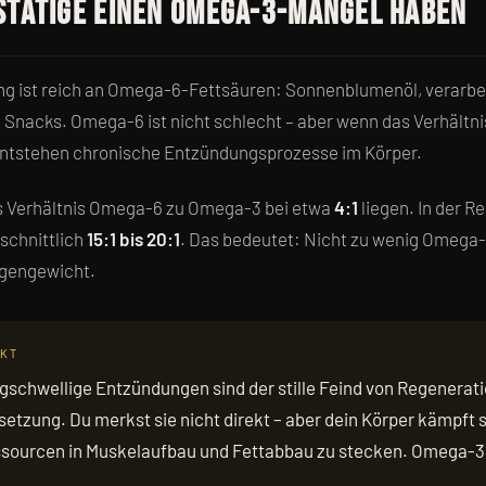
tätige einen Omega-3-Mangel haben
ng ist reich an Omega-6-Fettsäuren: Sonnenblumenöl, verarbe
n Snacks. Omega-6 ist nicht schlecht – aber wenn das Verhält
entstehen chronische Entzündungsprozesse im Körper.
as Verhältnis Omega-6 zu Omega-3 bei etwa
4:1
liegen. In der Rea
schnittlich
15:1 bis 20:1
. Das bedeutet: Nicht zu wenig Omega-6
gengewicht.
NKT
igschwellige Entzündungen sind der stille Feind von Regenerati
zung. Du merkst sie nicht direkt – aber dein Körper kämpft 
essourcen in Muskelaufbau und Fettabbau zu stecken. Omega-3 i