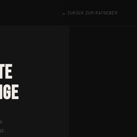
← ZURÜCK ZUM RATGEBER
te
ige
em
st.