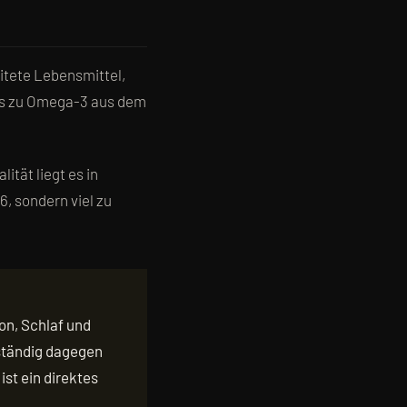
itete Lebensmittel,
nis zu Omega-3 aus dem
lität liegt es in
, sondern viel zu
on, Schlaf und
ständig dagegen
st ein direktes