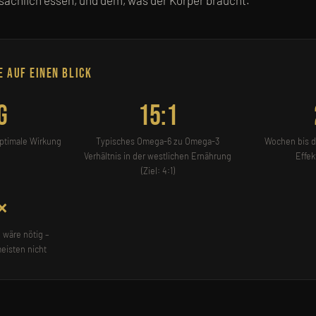
tsächlich essen, und dem, was der Körper braucht.
e auf einen Blick
g
15:1
optimale Wirkung
Typisches Omega-6 zu Omega-3
Wochen bis d
Verhältnis in der westlichen Ernährung
Effek
(Ziel: 4:1)
×
 wäre nötig –
meisten nicht