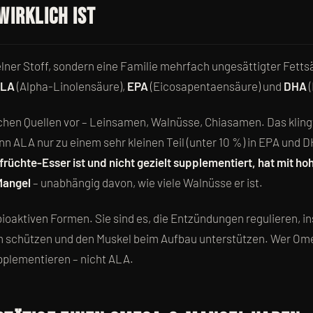
wirklich ist
lner Stoff, sondern eine Familie mehrfach ungesättigter Fettsä
LA
(Alpha-Linolensäure),
EPA
(Eicosapentaensäure) und
DHA
(
chen Quellen vor – Leinsamen, Walnüsse, Chiasamen. Das klingt
nn ALA nur zu einem sehr kleinen Teil (unter 10 %) in EPA und
rüchte-Esser ist und nicht gezielt supplementiert, hat mit ho
Mangel
– unabhängig davon, wie viele Walnüsse er ist.
ioaktiven Formen. Sie sind es, die Entzündungen regulieren, in
m schützen und den Muskel beim Aufbau unterstützen. Wer Om
plementieren – nicht ALA.