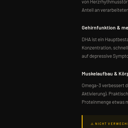
von Herzrhythmusstör
Anteil an verarbeitete
Gehirnfunktion & m
DHA ist ein Hauptbest
Konzentration, schnell
auf depressive Symptom
Muskelaufbau & Kö
Omega-3 verbessert di
Aktivierung). Praktis
Proteinmenge etwas meh
⚠️ NICHT VERWECH