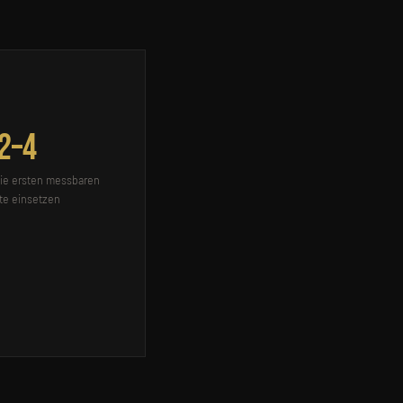
2–4
ie ersten messbaren
te einsetzen