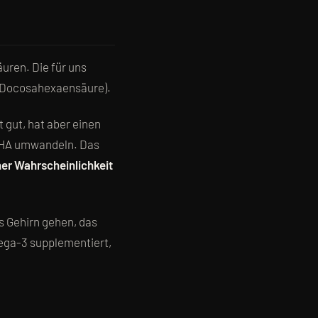
uren. Die für uns
Docosahexaensäure).
 gut, hat aber einen
 DHA umwandeln. Das
her Wahrscheinlichkeit
s Gehirn gehen, das
ega-3 supplementiert,