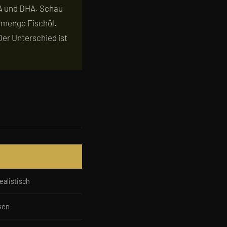
PA und DHA. Schau
mtmenge Fischöl.
er Unterschied ist
ealistisch
sen