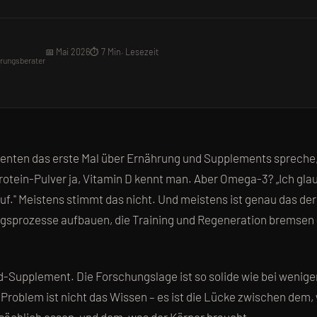
📅 Mai 2026
⏱️ 7 Min. Lesezeit
hrungsberater
ienten das erste Mal über Ernährung und Supplements spreche,
Protein-Pulver ja, Vitamin D kennt man. Aber Omega-3? „Ich gl
uf." Meistens stimmt das nicht. Und meistens ist genau das de
sprozesse aufbauen, die Training und Regeneration bremsen 
d-Supplement. Die Forschungslage ist so solide wie bei wenig
Problem ist nicht das Wissen – es ist die Lücke zwischen dem,