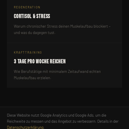
REGENERATION
Cortisol & Stress
Warum chronischer Stress deinen Muskelaufbau blockiert –
und was du dagegen tust.
KRAFTTRAINING
3 Tage pro Woche reichen
Wie Berufstätige mit minimalem Zeitaufwand echten
Muskelaufbau erzielen.
Diese Website nutzt Google Analytics und Google Ads, um die
CHRIS
-
KRAFT
Reichweite zu messen und das Angebot zu verbessern. Details in der
Datenschutzerklärung
.