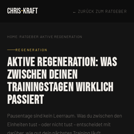
CHRIS
-
KRAFT
← ZURÜCK ZUM RATGEBER
HOME
/
RATGEBER
/
AKTIVE REGENERATION
REGENERATION
Aktive Regeneration: Was
zwischen deinen
Trainingstagen wirklich
passiert
Pausentage sind kein Leerraum. Was du zwischen den
Einheiten tust – oder nicht tust – entscheidet mit
darüber, wie gut dein nächstes Training läuft.